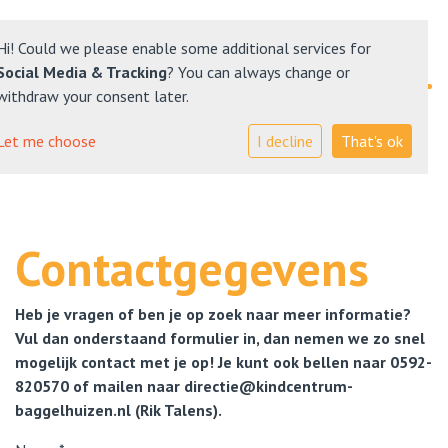
Hi! Could we please enable some additional services for
Social Media & Tracking
? You can always change or
withdraw your consent later.
Ons onderwijs
Let me choose
I decline
That's ok
Plateau Kinderopvang
Ouders
Contactgegevens
Social Schools
Heb je vragen of ben je op zoek naar meer informatie?
Contact
Vul dan onderstaand formulier in, dan nemen we zo snel
mogelijk contact met je op! Je kunt ook bellen naar 0592-
820570 of mailen naar directie@kindcentrum-
baggelhuizen.nl (Rik Talens).