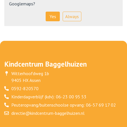
Googlemaps
?
Yes
Always
Kindcentrum Baggelhuizen
Witterhoofdweg 1b
9405 HX Assen
0592-820570
Kinderdagverblijf (kdv): 06-23 00 95 53
Peuteropvang/buitenschoolse opvang: 06-57 69 17 02
directie@kindcentrum-baggelhuizen.nl